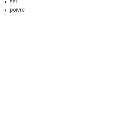
sel
poivre