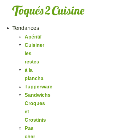
Aller
au
contenu
Tendances
Apéritif
Cuisiner
les
restes
à la
plancha
Tupperware
Sandwichs
Croques
et
Crostinis
Pas
cher