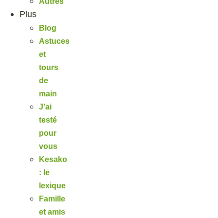
Autres
Plus
Blog
Astuces
et
tours
de
main
J’ai
testé
pour
vous
Kesako
: le
lexique
Famille
et amis