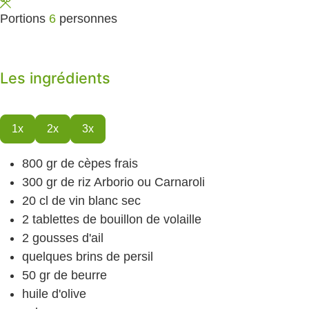
Portions
6
personnes
Les ingrédients
1x
2x
3x
800
gr
de cèpes
frais
300
gr
de riz
Arborio ou Carnaroli
20
cl
de vin blanc
sec
2
tablettes de bouillon de volaille
2
gousses d'ail
quelques brins de persil
50
gr
de beurre
huile d'olive