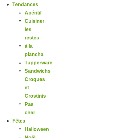
Tendances
Apéritif
Cuisiner
les
restes
à la
plancha
Tupperware
Sandwichs
Croques
et
Crostinis
Pas
cher
Fêtes
Halloween
Noël