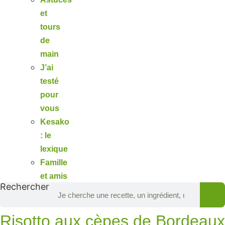
et
tours
de
main
J’ai
testé
pour
vous
Kesako
: le
lexique
Famille
et amis
Rechercher
Risotto aux cèpes de Bordeaux