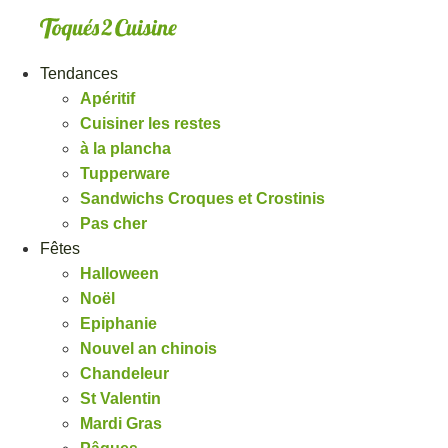
Aller
au
contenu
Tendances
Apéritif
Cuisiner les restes
à la plancha
Tupperware
Sandwichs Croques et Crostinis
Pas cher
Fêtes
Halloween
Noël
Epiphanie
Nouvel an chinois
Chandeleur
St Valentin
Mardi Gras