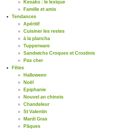
Kesako : le lexique
Famille et amis
Tendances
Apéritif
Cuisiner les restes
à la plancha
Tupperware
Sandwichs Croques et Crostinis
Pas cher
Fêtes
Halloween
Noël
Epiphanie
Nouvel an chinois
Chandeleur
St Valentin
Mardi Gras
Pâques