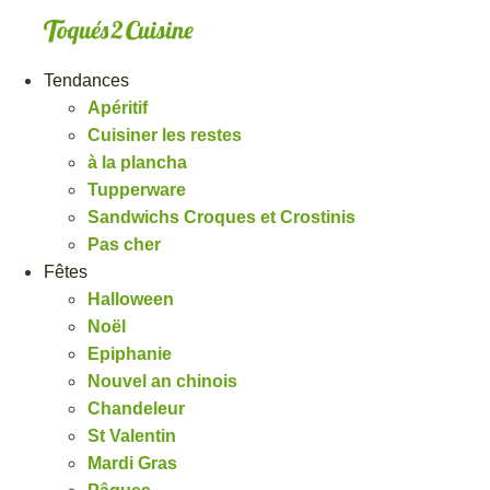
Aller
au
contenu
Tendances
Apéritif
Cuisiner les restes
à la plancha
Tupperware
Sandwichs Croques et Crostinis
Pas cher
Fêtes
Halloween
Noël
Epiphanie
Nouvel an chinois
Chandeleur
St Valentin
Mardi Gras