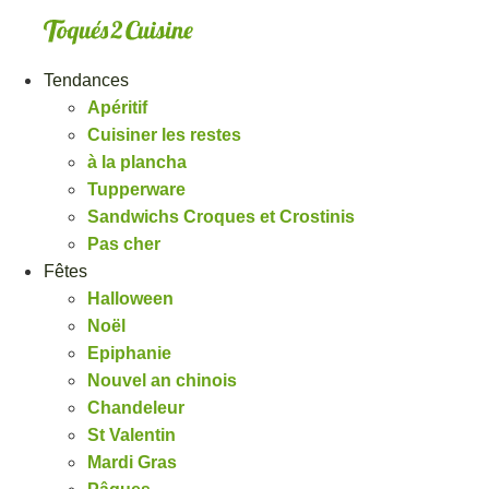
Aller
au
contenu
Tendances
Apéritif
Cuisiner les restes
à la plancha
Tupperware
Sandwichs Croques et Crostinis
Pas cher
Fêtes
Halloween
Noël
Epiphanie
Nouvel an chinois
Chandeleur
St Valentin
Mardi Gras