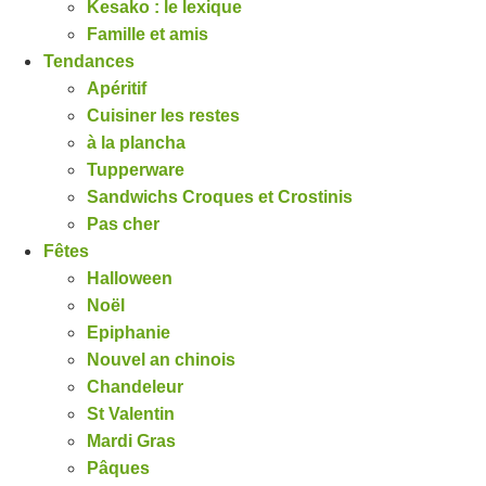
Kesako : le lexique
Famille et amis
Tendances
Apéritif
Cuisiner les restes
à la plancha
Tupperware
Sandwichs Croques et Crostinis
Pas cher
Fêtes
Halloween
Noël
Epiphanie
Nouvel an chinois
Chandeleur
St Valentin
Mardi Gras
Pâques