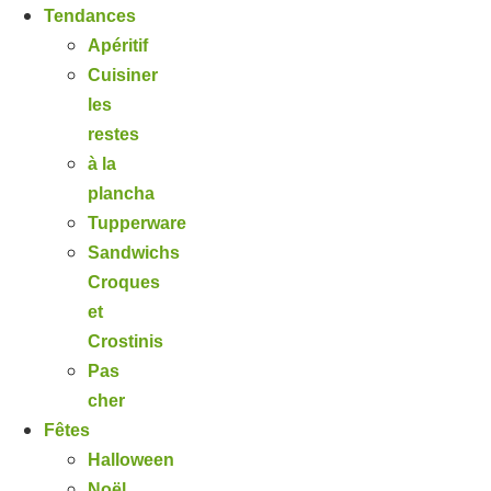
Tendances
Apéritif
Cuisiner
les
restes
à la
plancha
Tupperware
Sandwichs
Croques
et
Crostinis
Pas
cher
Fêtes
Halloween
Noël