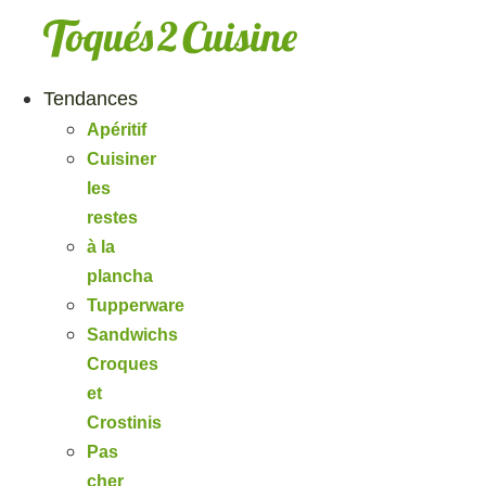
Aller
au
contenu
Tendances
Apéritif
Cuisiner
les
restes
à la
plancha
Tupperware
Sandwichs
Croques
et
Crostinis
Pas
cher