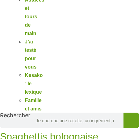
et
tours
de
main
J’ai
testé
pour
vous
Kesako
: le
lexique
Famille
et amis
Rechercher
Spaghettis bolognaise