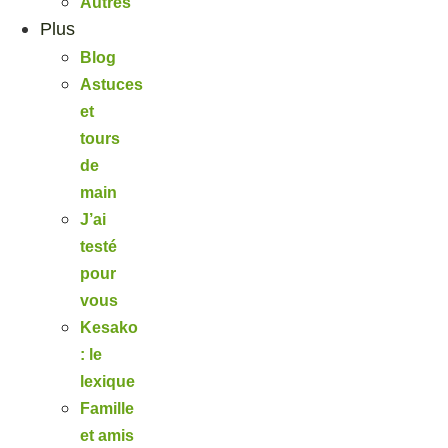
Autres
Plus
Blog
Astuces
et
tours
de
main
J’ai
testé
pour
vous
Kesako
: le
lexique
Famille
et amis