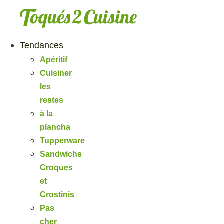
Aller
au
contenu
Tendances
Apéritif
Cuisiner
les
restes
à la
plancha
Tupperware
Sandwichs
Croques
et
Crostinis
Pas
cher