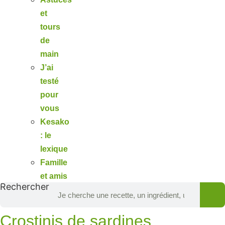
et
tours
de
main
J’ai
testé
pour
vous
Kesako
: le
lexique
Famille
et amis
Rechercher
Crostinis de sardines