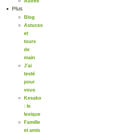
Autres
Plus
Blog
Astuces
et
tours
de
main
J’ai
testé
pour
vous
Kesako
: le
lexique
Famille
et amis