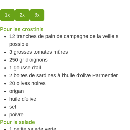
1x
2x
3x
Pour les crostinis
12
tranches de pain de campagne
de la veille si
possible
3
grosses tomates
mûres
250
gr
d'oignons
1
gousse d'ail
2
boites de sardines
à l'huile d'olive Parmentier
20
olives
noires
origan
huile d'olive
sel
poivre
Pour la salade
1
petite salade verte