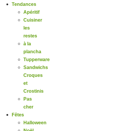
Tendances
Apéritif
Cuisiner
les
restes
à la
plancha
Tupperware
Sandwichs
Croques
et
Crostinis
Pas
cher
Fêtes
Halloween
Noël