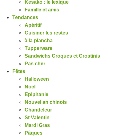
Kesako : le lexique
Famille et amis
Tendances
Apéritif
Cuisiner les restes
à la plancha
Tupperware
Sandwichs Croques et Crostinis
Pas cher
Fêtes
Halloween
Noël
Epiphanie
Nouvel an chinois
Chandeleur
St Valentin
Mardi Gras
Pâques