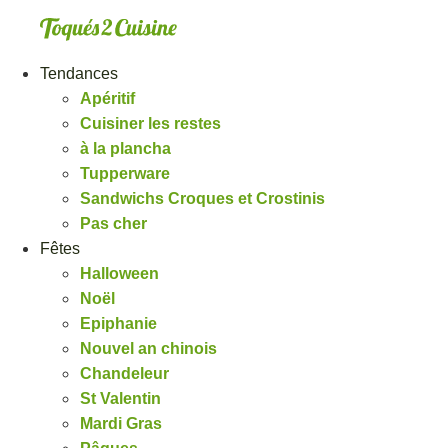
Aller
au
contenu
Tendances
Apéritif
Cuisiner les restes
à la plancha
Tupperware
Sandwichs Croques et Crostinis
Pas cher
Fêtes
Halloween
Noël
Epiphanie
Nouvel an chinois
Chandeleur
St Valentin
Mardi Gras