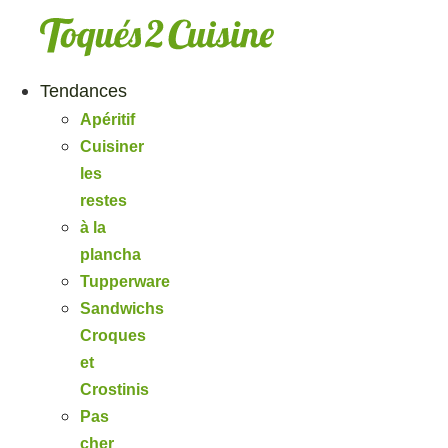
Aller
au
contenu
Tendances
Apéritif
Cuisiner
les
restes
à la
plancha
Tupperware
Sandwichs
Croques
et
Crostinis
Pas
cher