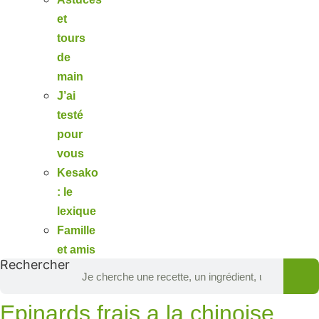
et
tours
de
main
J’ai
testé
pour
vous
Kesako
: le
lexique
Famille
et amis
Rechercher
Epinards frais a la chinoise