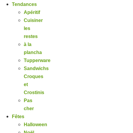
Tendances
Apéritif
Cuisiner
les
restes
à la
plancha
Tupperware
Sandwichs
Croques
et
Crostinis
Pas
cher
Fêtes
Halloween
Noël