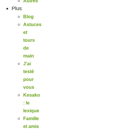
Autres
Plus
Blog
Astuces
et
tours
de
main
J’ai
testé
pour
vous
Kesako
: le
lexique
Famille
et amis