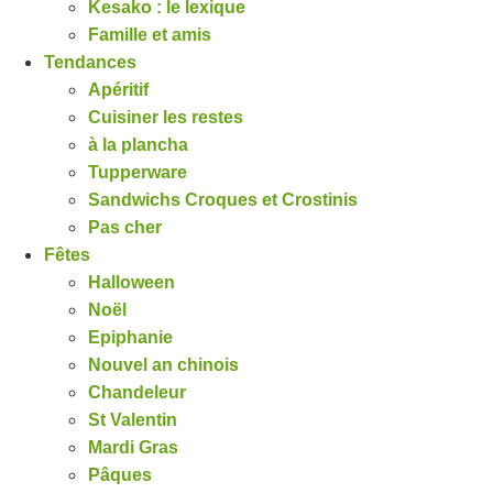
Kesako : le lexique
Famille et amis
Tendances
Apéritif
Cuisiner les restes
à la plancha
Tupperware
Sandwichs Croques et Crostinis
Pas cher
Fêtes
Halloween
Noël
Epiphanie
Nouvel an chinois
Chandeleur
St Valentin
Mardi Gras
Pâques