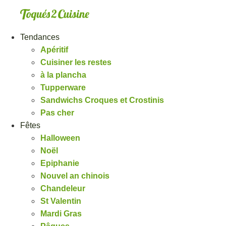
Aller
au
contenu
Tendances
Apéritif
Cuisiner les restes
à la plancha
Tupperware
Sandwichs Croques et Crostinis
Pas cher
Fêtes
Halloween
Noël
Epiphanie
Nouvel an chinois
Chandeleur
St Valentin
Mardi Gras