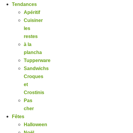
Tendances
Apéritif
Cuisiner
les
restes
à la
plancha
Tupperware
Sandwichs
Croques
et
Crostinis
Pas
cher
Fêtes
Halloween
Noël