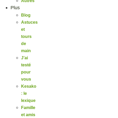
Autres
Plus
Blog
Astuces
et
tours
de
main
J’ai
testé
pour
vous
Kesako
: le
lexique
Famille
et amis