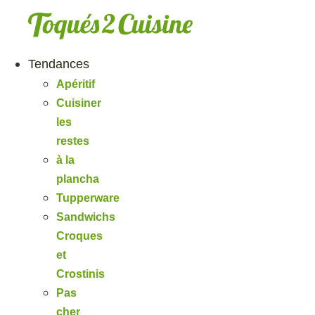
Aller
au
contenu
Tendances
Apéritif
Cuisiner
les
restes
à la
plancha
Tupperware
Sandwichs
Croques
et
Crostinis
Pas
cher