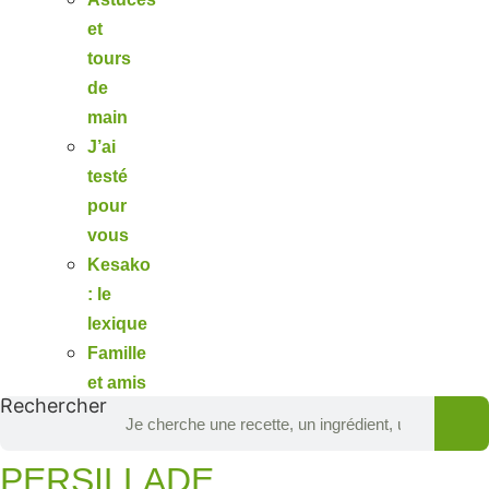
et
tours
de
main
J’ai
testé
pour
vous
Kesako
: le
lexique
Famille
et amis
Rechercher
PERSILLADE