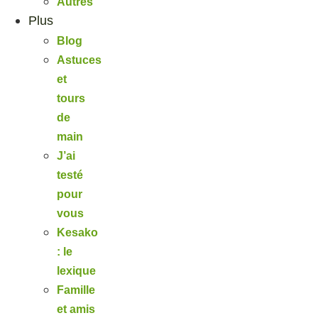
Autres
Plus
Blog
Astuces
et
tours
de
main
J’ai
testé
pour
vous
Kesako
: le
lexique
Famille
et amis