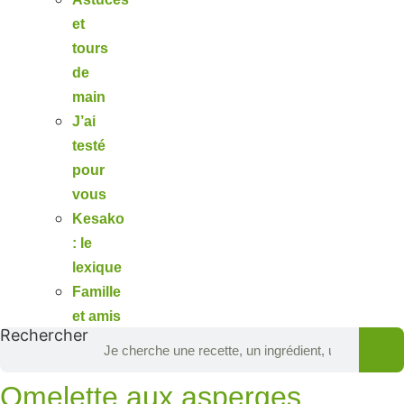
et
tours
de
main
J’ai
testé
pour
vous
Kesako
: le
lexique
Famille
et amis
Rechercher
Omelette aux asperges