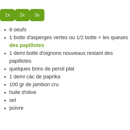
1x
2x
3x
8
oeufs
1
botte d'asperges vertes
ou 1/2 botte + les queues
des papillotes
1
demi botte d'oignons nouveaux
restant des
papillotes
quelques brins de persil
plat
1
demi càc de paprika
100
gr
de jambon cru
huile d'olive
sel
poivre