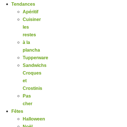
Tendances
Apéritif
Cuisiner
les
restes
à la
plancha
Tupperware
Sandwichs
Croques
et
Crostinis
Pas
cher
Fêtes
Halloween
Noël