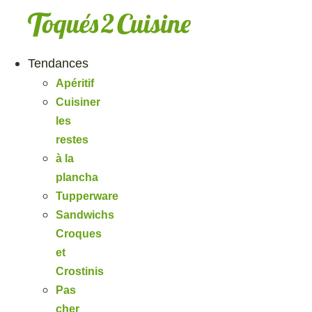
Aller
au
contenu
Tendances
Apéritif
Cuisiner
les
restes
à la
plancha
Tupperware
Sandwichs
Croques
et
Crostinis
Pas
cher