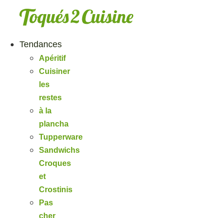
Aller
au
contenu
Tendances
Apéritif
Cuisiner
les
restes
à la
plancha
Tupperware
Sandwichs
Croques
et
Crostinis
Pas
cher