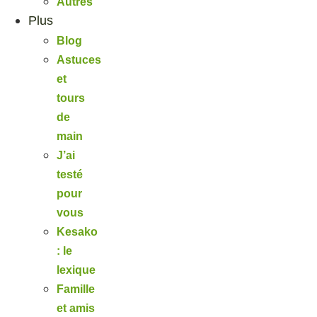
Autres
Plus
Blog
Astuces
et
tours
de
main
J’ai
testé
pour
vous
Kesako
: le
lexique
Famille
et amis