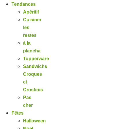
Tendances
Apéritif
Cuisiner
les
restes
à la
plancha
Tupperware
Sandwichs
Croques
et
Crostinis
Pas
cher
Fêtes
Halloween
Noël