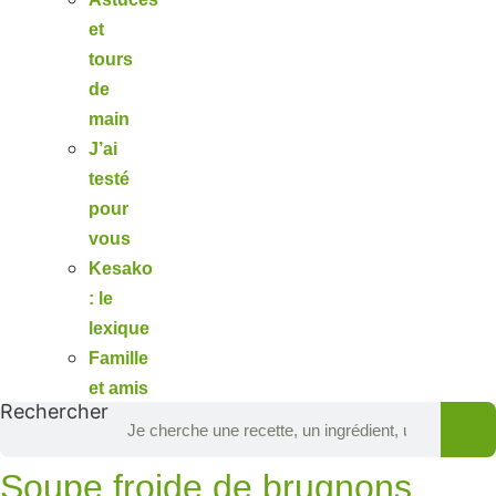
et
tours
de
main
J’ai
testé
pour
vous
Kesako
: le
lexique
Famille
et amis
Rechercher
Soupe froide de brugnons