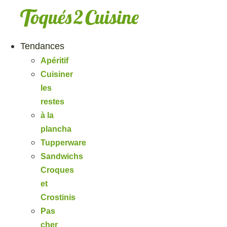
Aller
au
contenu
Tendances
Apéritif
Cuisiner
les
restes
à la
plancha
Tupperware
Sandwichs
Croques
et
Crostinis
Pas
cher