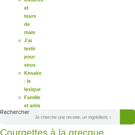
et
tours
de
main
J’ai
testé
pour
vous
Kesako
: le
lexique
Famille
et amis
Rechercher
Courgettes à la grecque