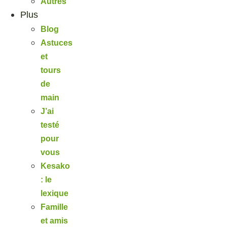
Autres
Plus
Blog
Astuces
et
tours
de
main
J’ai
testé
pour
vous
Kesako
: le
lexique
Famille
et amis