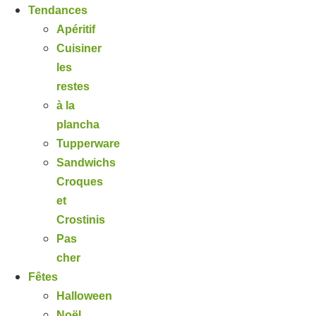
Tendances
Apéritif
Cuisiner
les
restes
à la
plancha
Tupperware
Sandwichs
Croques
et
Crostinis
Pas
cher
Fêtes
Halloween
Noël