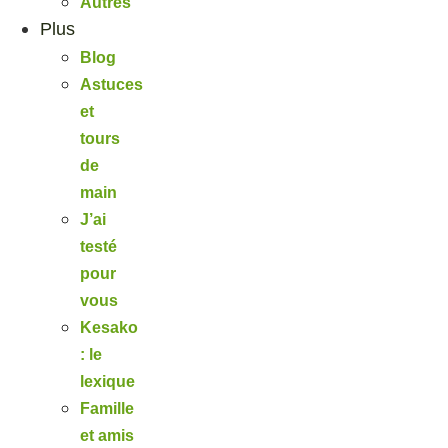
Autres
Plus
Blog
Astuces
et
tours
de
main
J’ai
testé
pour
vous
Kesako
: le
lexique
Famille
et amis