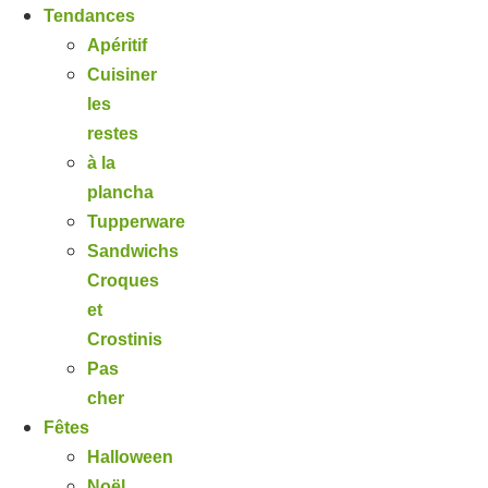
Tendances
Apéritif
Cuisiner
les
restes
à la
plancha
Tupperware
Sandwichs
Croques
et
Crostinis
Pas
cher
Fêtes
Halloween
Noël