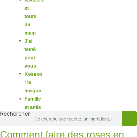
et
tours
de
main
J’ai
testé
pour
vous
Kesako
: le
lexique
Famille
et amis
Rechercher
Comment faire des roses en