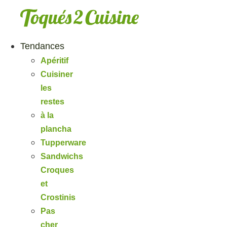
Aller
au
contenu
Tendances
Apéritif
Cuisiner
les
restes
à la
plancha
Tupperware
Sandwichs
Croques
et
Crostinis
Pas
cher