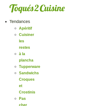
Aller
au
contenu
Tendances
Apéritif
Cuisiner
les
restes
à la
plancha
Tupperware
Sandwichs
Croques
et
Crostinis
Pas
cher