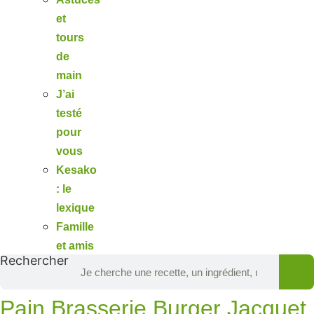
et
tours
de
main
J’ai
testé
pour
vous
Kesako
: le
lexique
Famille
et amis
Rechercher
Pain Brasserie Burger Jacquet