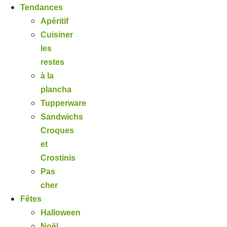
Tendances
Apéritif
Cuisiner
les
restes
à la
plancha
Tupperware
Sandwichs
Croques
et
Crostinis
Pas
cher
Fêtes
Halloween
Noël