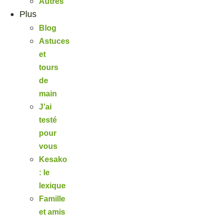
Autres
Plus
Blog
Astuces
et
tours
de
main
J’ai
testé
pour
vous
Kesako
: le
lexique
Famille
et amis