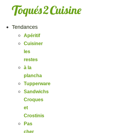
Aller
au
contenu
Tendances
Apéritif
Cuisiner
les
restes
à la
plancha
Tupperware
Sandwichs
Croques
et
Crostinis
Pas
cher