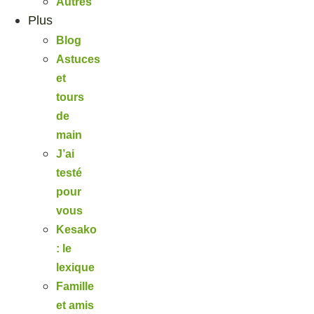
Autres
Plus
Blog
Astuces
et
tours
de
main
J’ai
testé
pour
vous
Kesako
: le
lexique
Famille
et amis