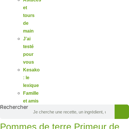
et
tours
de
main
J’ai
testé
pour
vous
Kesako
: le
lexique
Famille
et amis
Rechercher
Pommes de terre Primeur de