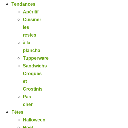
Tendances
Apéritif
Cuisiner
les
restes
à la
plancha
Tupperware
Sandwichs
Croques
et
Crostinis
Pas
cher
Fêtes
Halloween
Noël