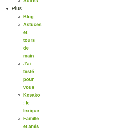
Autres
Plus
Blog
Astuces
et
tours
de
main
J’ai
testé
pour
vous
Kesako
: le
lexique
Famille
et amis