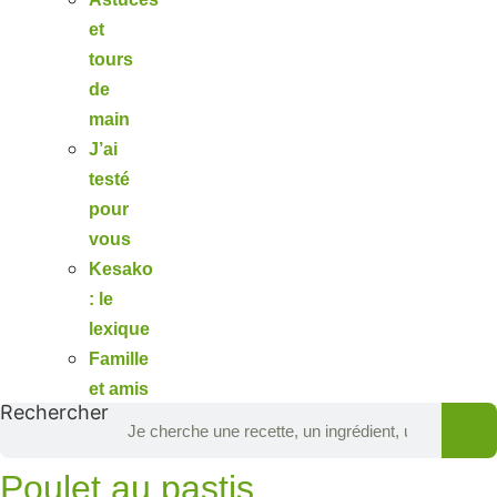
et
tours
de
main
J’ai
testé
pour
vous
Kesako
: le
lexique
Famille
et amis
Rechercher
Poulet au pastis