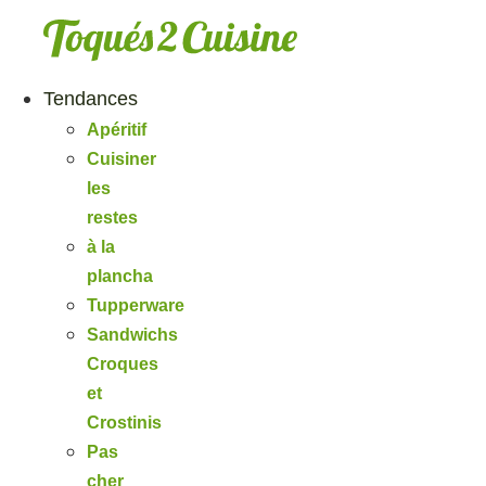
Aller
au
contenu
Tendances
Apéritif
Cuisiner
les
restes
à la
plancha
Tupperware
Sandwichs
Croques
et
Crostinis
Pas
cher