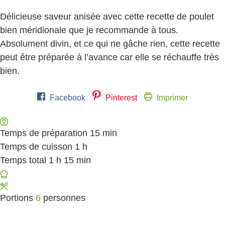
Délicieuse saveur anisée avec cette recette de poulet
bien méridionale que je recommande à tous.
Absolument divin, et ce qui ne gâche rien, cette recette
peut être préparée à l’avance car elle se réchauffe très
bien.
Facebook
Pinterest
Imprimer
Temps de préparation
15
minutes
min
Temps de cuisson
1
heure
h
Temps total
1
heure
h
15
minutes
min
Portions
6
personnes