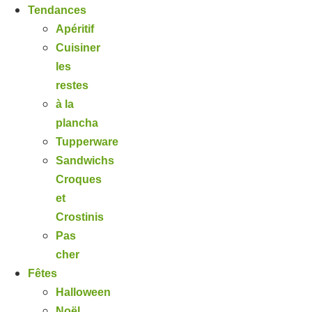
Tendances
Apéritif
Cuisiner
les
restes
à la
plancha
Tupperware
Sandwichs
Croques
et
Crostinis
Pas
cher
Fêtes
Halloween
Noël