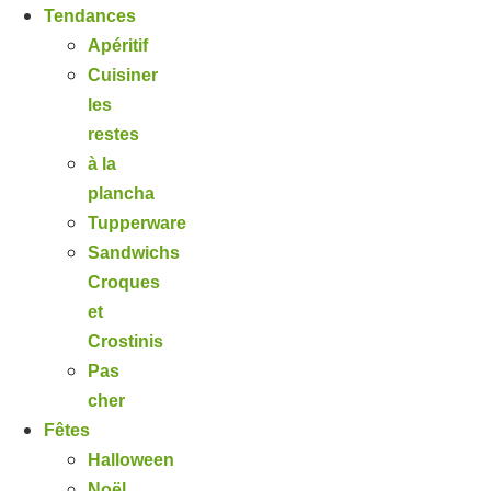
Tendances
Apéritif
Cuisiner
les
restes
à la
plancha
Tupperware
Sandwichs
Croques
et
Crostinis
Pas
cher
Fêtes
Halloween
Noël