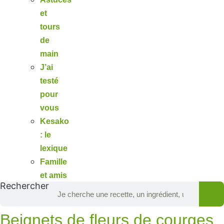
et
tours
de
main
J’ai
testé
pour
vous
Kesako
: le
lexique
Famille
et amis
Rechercher
Beignets de fleurs de courges