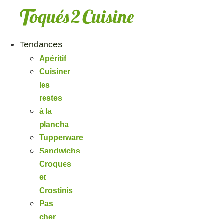
Aller
au
contenu
Tendances
Apéritif
Cuisiner
les
restes
à la
plancha
Tupperware
Sandwichs
Croques
et
Crostinis
Pas
cher