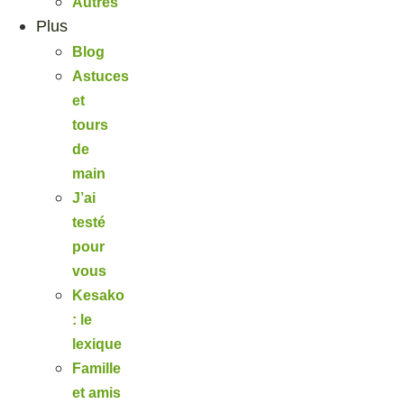
Autres
Plus
Blog
Astuces
et
tours
de
main
J’ai
testé
pour
vous
Kesako
: le
lexique
Famille
et amis