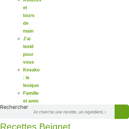
et
tours
de
main
J’ai
testé
pour
vous
Kesako
: le
lexique
Famille
et amis
Rechercher
Recettes Beignet