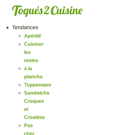
Aller
au
contenu
Tendances
Apéritif
Cuisiner
les
restes
à la
plancha
Tupperware
Sandwichs
Croques
et
Crostinis
Pas
cher