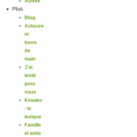
Autres
Plus
Blog
Astuces
et
tours
de
main
J’ai
testé
pour
vous
Kesako
: le
lexique
Famille
et amis