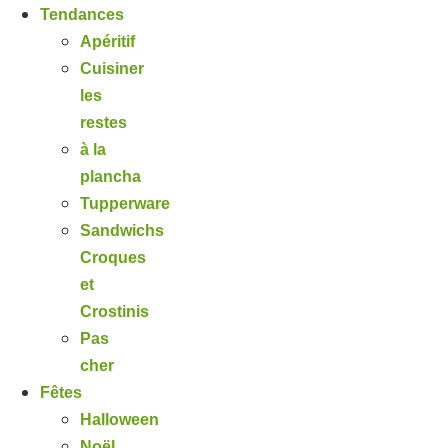
Tendances
Apéritif
Cuisiner
les
restes
à la
plancha
Tupperware
Sandwichs
Croques
et
Crostinis
Pas
cher
Fêtes
Halloween
Noël