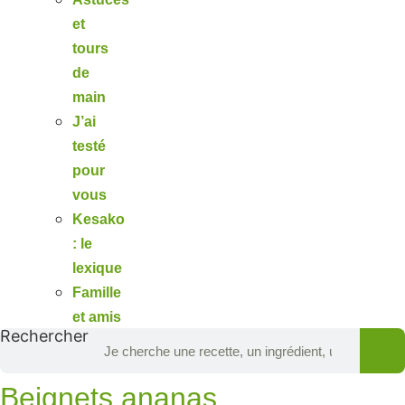
et
tours
de
main
J’ai
testé
pour
vous
Kesako
: le
lexique
Famille
et amis
Rechercher
Beignets ananas