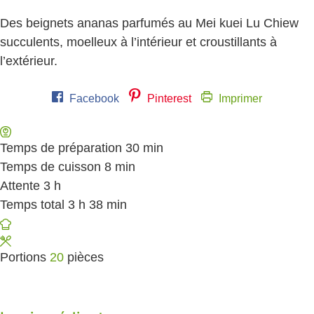
Des beignets ananas parfumés au Mei kuei Lu Chiew
succulents, moelleux à l’intérieur et croustillants à
l’extérieur.
Facebook
Pinterest
Imprimer
Temps de préparation
30
minutes
min
Temps de cuisson
8
minutes
min
Attente
3
heures
h
Temps total
3
heures
h
38
minutes
min
Portions
20
pièces