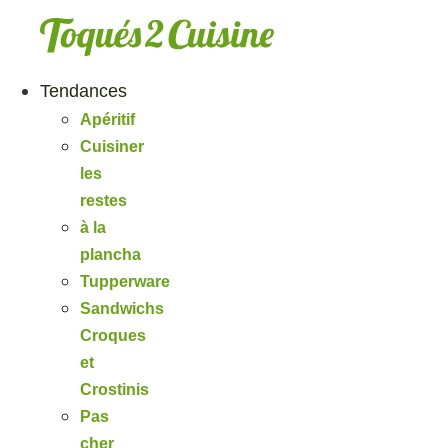
Aller
au
contenu
Tendances
Apéritif
Cuisiner
les
restes
à la
plancha
Tupperware
Sandwichs
Croques
et
Crostinis
Pas
cher