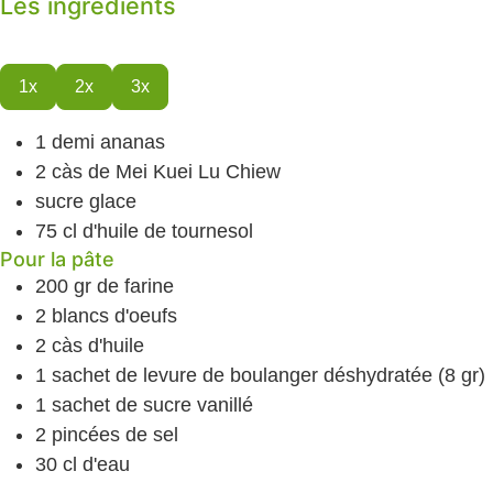
Les ingrédients
1x
2x
3x
1
demi ananas
2
càs
de Mei Kuei Lu Chiew
sucre glace
75
cl
d'huile de tournesol
Pour la pâte
200
gr
de farine
2
blancs d'oeufs
2
càs
d'huile
1
sachet de levure de boulanger
déshydratée (8 gr)
1
sachet de sucre vanillé
2
pincées de sel
30
cl
d'eau