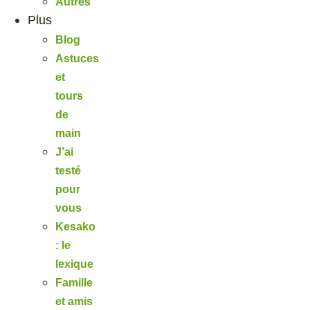
Autres
Plus
Blog
Astuces
et
tours
de
main
J’ai
testé
pour
vous
Kesako
: le
lexique
Famille
et amis