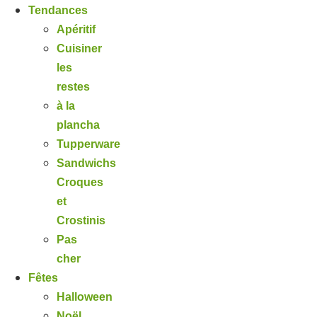
Tendances
Apéritif
Cuisiner
les
restes
à la
plancha
Tupperware
Sandwichs
Croques
et
Crostinis
Pas
cher
Fêtes
Halloween
Noël