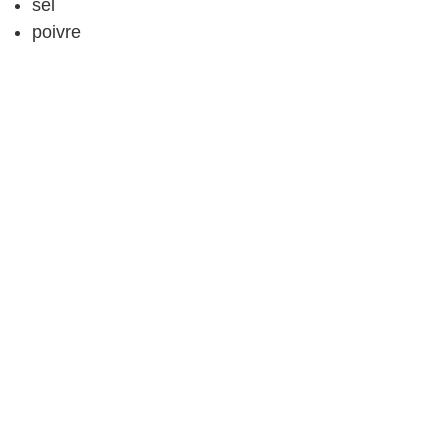
sel
poivre