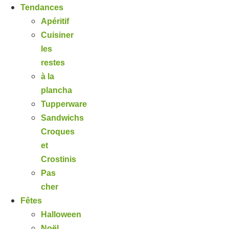
Tendances
Apéritif
Cuisiner
les
restes
à la
plancha
Tupperware
Sandwichs
Croques
et
Crostinis
Pas
cher
Fêtes
Halloween
Noël