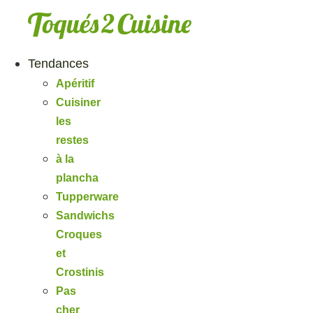
Aller
au
contenu
Tendances
Apéritif
Cuisiner
les
restes
à la
plancha
Tupperware
Sandwichs
Croques
et
Crostinis
Pas
cher