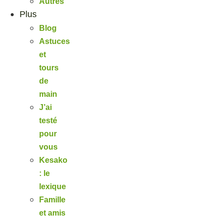
Autres
Plus
Blog
Astuces
et
tours
de
main
J’ai
testé
pour
vous
Kesako
: le
lexique
Famille
et amis