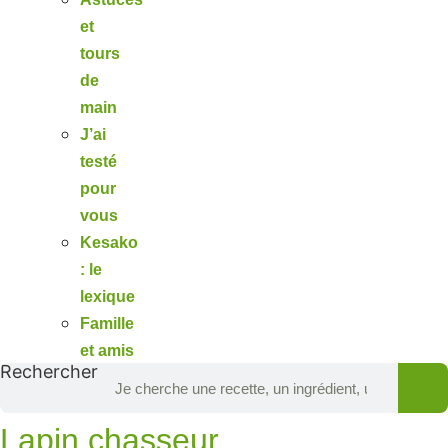
et
tours
de
main
J’ai
testé
pour
vous
Kesako
: le
lexique
Famille
et amis
Rechercher
Lapin chasseur