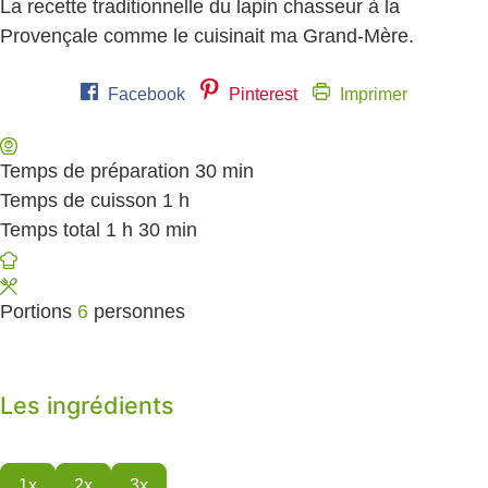
La recette traditionnelle du lapin chasseur à la
Provençale comme le cuisinait ma Grand-Mère.
Facebook
Pinterest
Imprimer
Temps de préparation
30
minutes
min
Temps de cuisson
1
heure
h
Temps total
1
heure
h
30
minutes
min
Portions
6
personnes
Les ingrédients
1x
2x
3x