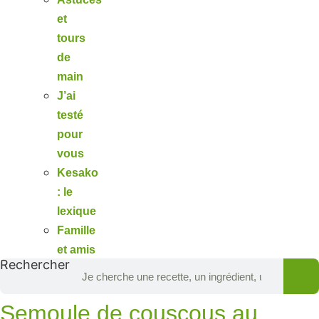
et
tours
de
main
J’ai
testé
pour
vous
Kesako
: le
lexique
Famille
et amis
Rechercher
Semoule de couscous au