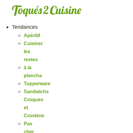
Aller
au
contenu
Tendances
Apéritif
Cuisiner
les
restes
à la
plancha
Tupperware
Sandwichs
Croques
et
Crostinis
Pas
cher