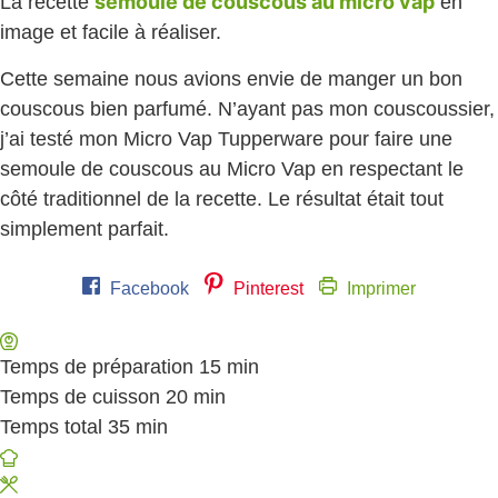
semoule de couscous au micro vap
La recette
en
image et facile à réaliser.
Cette semaine nous avions envie de manger un bon
couscous bien parfumé. N’ayant pas mon couscoussier,
j’ai testé mon Micro Vap Tupperware pour faire une
semoule de couscous au Micro Vap en respectant le
côté traditionnel de la recette. Le résultat était tout
simplement parfait.
Facebook
Pinterest
Imprimer
Temps de préparation
15
minutes
min
Temps de cuisson
20
minutes
min
Temps total
35
minutes
min