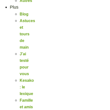
Autres
Plus
Blog
Astuces
et
tours
de
main
J’ai
testé
pour
vous
Kesako
: le
lexique
Famille
et amis