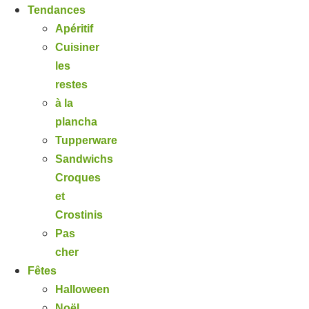
Tendances
Apéritif
Cuisiner
les
restes
à la
plancha
Tupperware
Sandwichs
Croques
et
Crostinis
Pas
cher
Fêtes
Halloween
Noël