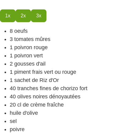
1x
2x
3x
8
oeufs
3
tomates
mûres
1
poivron
rouge
1
poivron
vert
2
gousses d'ail
1
piment frais
vert ou rouge
1
sachet de Riz d'Or
40
tranches fines de chorizo
fort
40
olives noires
dénoyautées
20
cl
de crème fraîche
huile d'olive
sel
poivre