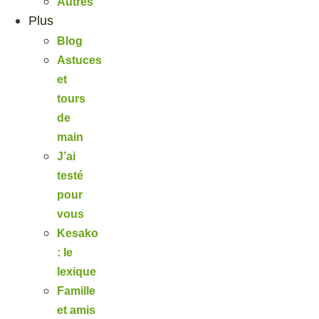
Autres
Plus
Blog
Astuces
et
tours
de
main
J’ai
testé
pour
vous
Kesako
: le
lexique
Famille
et amis