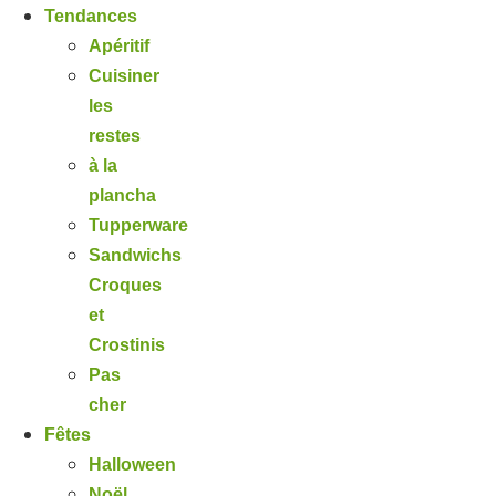
Tendances
Apéritif
Cuisiner
les
restes
à la
plancha
Tupperware
Sandwichs
Croques
et
Crostinis
Pas
cher
Fêtes
Halloween
Noël