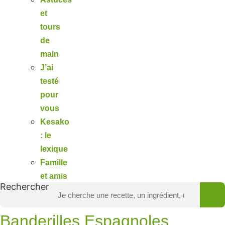
et
tours
de
main
J’ai
testé
pour
vous
Kesako
: le
lexique
Famille
et amis
Rechercher
Banderilles Espagnoles