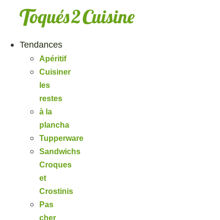
Aller
au
contenu
Tendances
Apéritif
Cuisiner
les
restes
à la
plancha
Tupperware
Sandwichs
Croques
et
Crostinis
Pas
cher