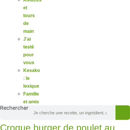
et
tours
de
main
J’ai
testé
pour
vous
Kesako
: le
lexique
Famille
et amis
Rechercher
Croque burger de poulet au