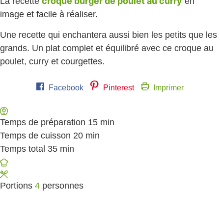
croque burger de poulet au curry
La recette
en
image et facile à réaliser.
Une recette qui enchantera aussi bien les petits que les
grands. Un plat complet et équilibré avec ce croque au
poulet, curry et courgettes.
Facebook
Pinterest
Imprimer
Temps de préparation
15
minutes
min
Temps de cuisson
20
minutes
min
Temps total
35
minutes
min
Portions
4
personnes