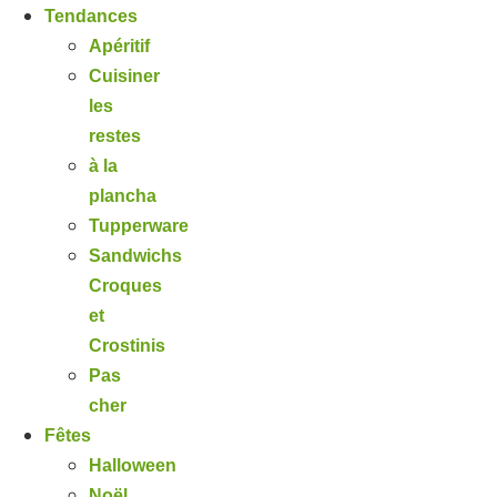
Tendances
Apéritif
Cuisiner
les
restes
à la
plancha
Tupperware
Sandwichs
Croques
et
Crostinis
Pas
cher
Fêtes
Halloween
Noël