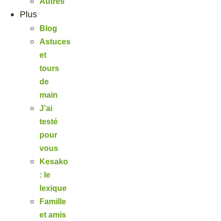
Autres
Plus
Blog
Astuces
et
tours
de
main
J’ai
testé
pour
vous
Kesako
: le
lexique
Famille
et amis