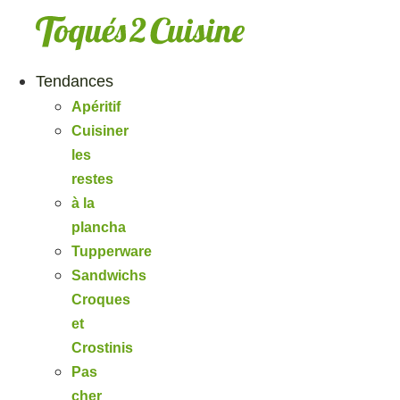
Aller
au
contenu
Tendances
Apéritif
Cuisiner
les
restes
à la
plancha
Tupperware
Sandwichs
Croques
et
Crostinis
Pas
cher