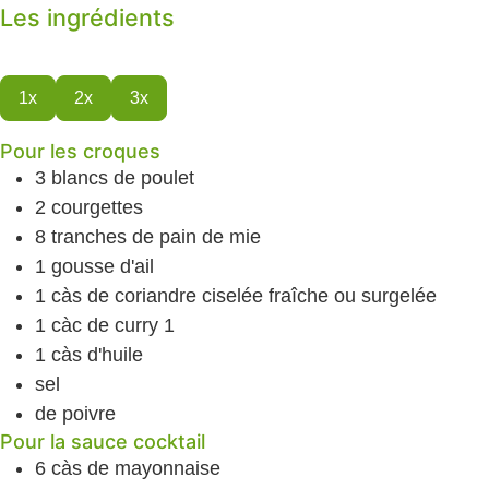
Les ingrédients
1x
2x
3x
Pour les croques
3
blancs de poulet
2
courgettes
8
tranches de pain de mie
1
gousse d'ail
1
càs
de coriandre ciselée
fraîche ou surgelée
1
càc
de curry
1
1
càs
d'huile
sel
de poivre
Pour la sauce cocktail
6
càs
de mayonnaise