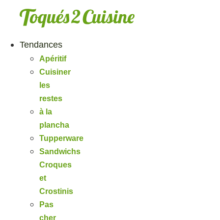
Aller
au
contenu
Tendances
Apéritif
Cuisiner
les
restes
à la
plancha
Tupperware
Sandwichs
Croques
et
Crostinis
Pas
cher