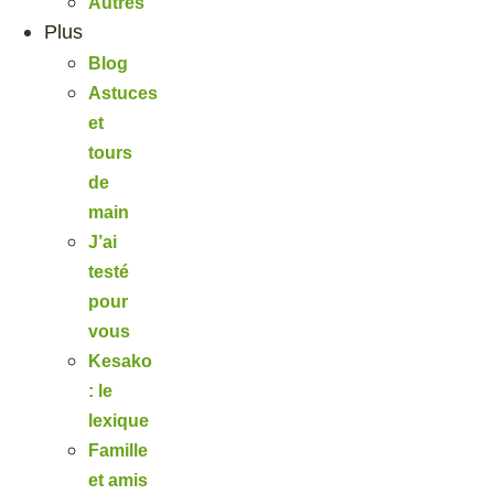
Autres
Plus
Blog
Astuces
et
tours
de
main
J’ai
testé
pour
vous
Kesako
: le
lexique
Famille
et amis