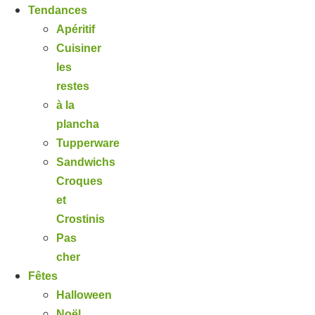
Tendances
Apéritif
Cuisiner
les
restes
à la
plancha
Tupperware
Sandwichs
Croques
et
Crostinis
Pas
cher
Fêtes
Halloween
Noël