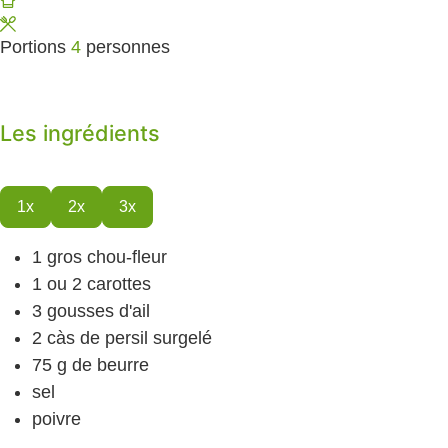
Portions
4
personnes
Les ingrédients
1x
2x
3x
1
gros chou-fleur
1
ou 2 carottes
3
gousses d'ail
2
càs
de persil surgelé
75
g
de beurre
sel
poivre