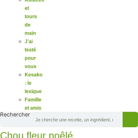
et
tours
de
main
J’ai
testé
pour
vous
Kesako
: le
lexique
Famille
et amis
Rechercher
Chou fleur poêlé