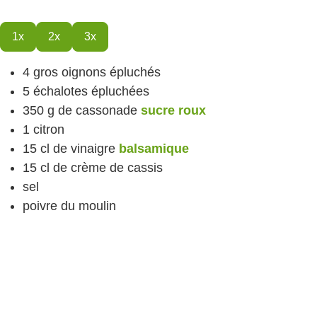
1x
2x
3x
4
gros oignons
épluchés
5
échalotes
épluchées
350
g
de cassonade
sucre roux
1
citron
15
cl
de vinaigre
balsamique
15
cl
de crème de cassis
sel
poivre du moulin