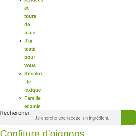
et
tours
de
main
J’ai
testé
pour
vous
Kesako
: le
lexique
Famille
et amis
Rechercher
Confiture d’oignons