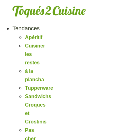
Aller
au
contenu
Tendances
Apéritif
Cuisiner
les
restes
à la
plancha
Tupperware
Sandwichs
Croques
et
Crostinis
Pas
cher