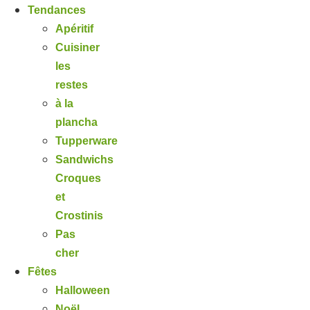
Tendances
Apéritif
Cuisiner
les
restes
à la
plancha
Tupperware
Sandwichs
Croques
et
Crostinis
Pas
cher
Fêtes
Halloween
Noël