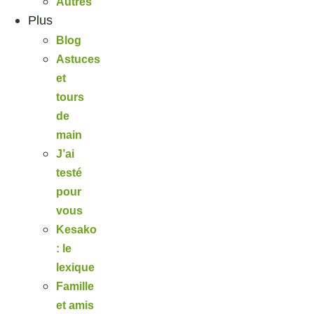
Autres
Plus
Blog
Astuces
et
tours
de
main
J’ai
testé
pour
vous
Kesako
: le
lexique
Famille
et amis