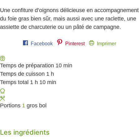
Une confiture d’oignons délicieuse en accompagnement
du foie gras bien sûr, mais aussi avec une raclette, une
assiette de charcuterie ou un pâté de campagne.
Facebook
Pinterest
Imprimer
Temps de préparation
10
minutes
min
Temps de cuisson
1
heure
h
Temps total
1
heure
h
10
minutes
min
Portions
1
gros bol
Les ingrédients