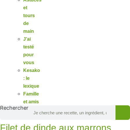
et
tours
de
main
J’ai
testé
pour
vous
Kesako
: le
lexique
Famille
et amis
Rechercher
Filet de dinde aux marrons