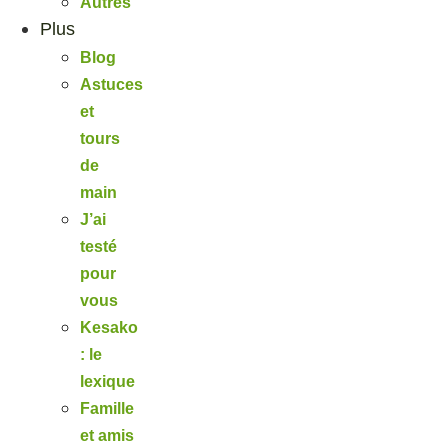
Autres
Plus
Blog
Astuces
et
tours
de
main
J’ai
testé
pour
vous
Kesako
: le
lexique
Famille
et amis