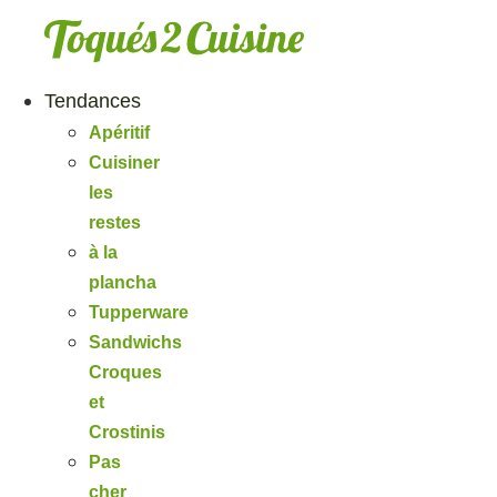
Aller
au
contenu
Tendances
Apéritif
Cuisiner
les
restes
à la
plancha
Tupperware
Sandwichs
Croques
et
Crostinis
Pas
cher