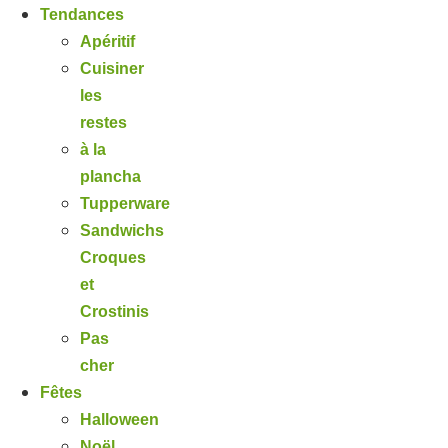
Tendances
Apéritif
Cuisiner
les
restes
à la
plancha
Tupperware
Sandwichs
Croques
et
Crostinis
Pas
cher
Fêtes
Halloween
Noël