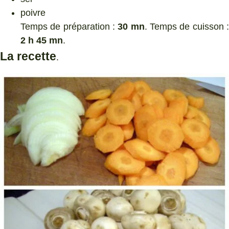
poivre
Temps de préparation :
30 mn
. Temps de cuisson 
2 h 45 mn
.
La recette
.