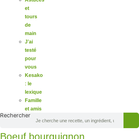
et
tours
de
main
J’ai
testé
pour
vous
Kesako
: le
lexique
Famille
et amis
Rechercher
Boeuf bourguignon