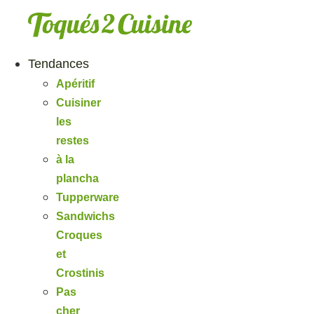
Aller
au
contenu
Tendances
Apéritif
Cuisiner
les
restes
à la
plancha
Tupperware
Sandwichs
Croques
et
Crostinis
Pas
cher