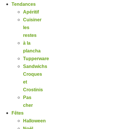
Tendances
Apéritif
Cuisiner
les
restes
à la
plancha
Tupperware
Sandwichs
Croques
et
Crostinis
Pas
cher
Fêtes
Halloween
Noël