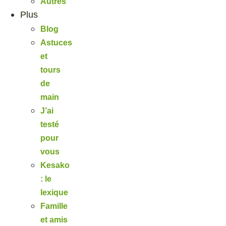
Autres
Plus
Blog
Astuces
et
tours
de
main
J’ai
testé
pour
vous
Kesako
: le
lexique
Famille
et amis