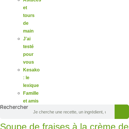
et
tours
de
main
J’ai
testé
pour
vous
Kesako
: le
lexique
Famille
et amis
Rechercher
Soupe de fraises à la crème de