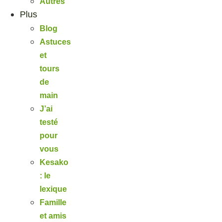
Autres
Plus
Blog
Astuces
et
tours
de
main
J’ai
testé
pour
vous
Kesako
: le
lexique
Famille
et amis