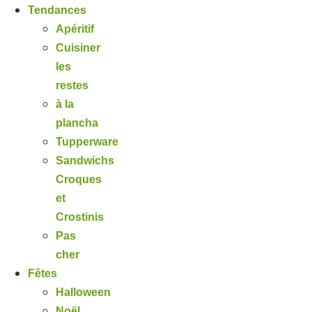
Tendances
Apéritif
Cuisiner
les
restes
à la
plancha
Tupperware
Sandwichs
Croques
et
Crostinis
Pas
cher
Fêtes
Halloween
Noël