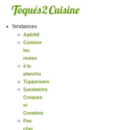
Aller
au
contenu
Tendances
Apéritif
Cuisiner
les
restes
à la
plancha
Tupperware
Sandwichs
Croques
et
Crostinis
Pas
cher