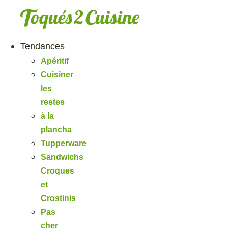
Aller
au
contenu
Tendances
Apéritif
Cuisiner
les
restes
à la
plancha
Tupperware
Sandwichs
Croques
et
Crostinis
Pas
cher