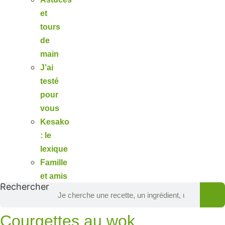
et
tours
de
main
J’ai
testé
pour
vous
Kesako
: le
lexique
Famille
et amis
Rechercher
Courgettes au wok