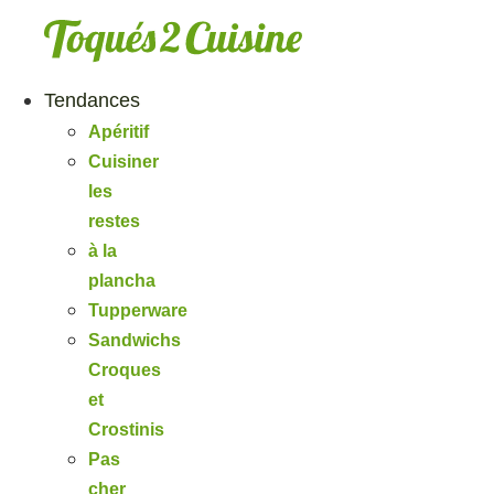
Aller
au
contenu
Tendances
Apéritif
Cuisiner
les
restes
à la
plancha
Tupperware
Sandwichs
Croques
et
Crostinis
Pas
cher