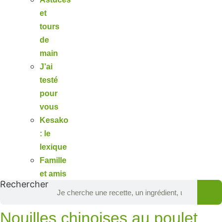
et
tours
de
main
J’ai
testé
pour
vous
Kesako
: le
lexique
Famille
et amis
Rechercher
Nouilles chinoises au poulet