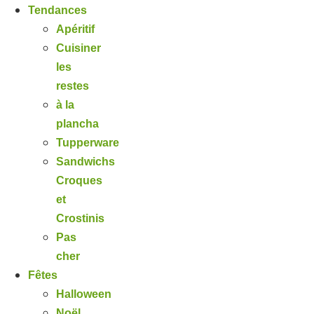
Tendances
Apéritif
Cuisiner
les
restes
à la
plancha
Tupperware
Sandwichs
Croques
et
Crostinis
Pas
cher
Fêtes
Halloween
Noël