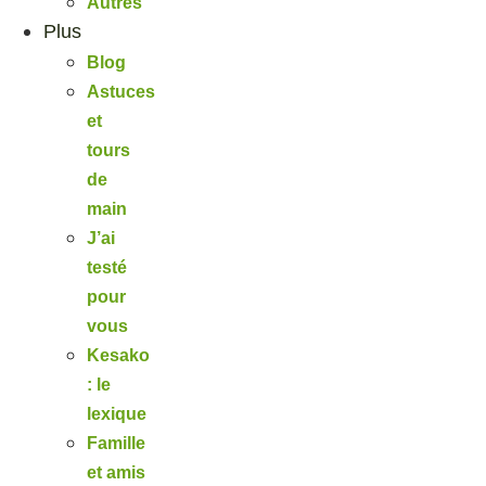
Autres
Plus
Blog
Astuces
et
tours
de
main
J’ai
testé
pour
vous
Kesako
: le
lexique
Famille
et amis