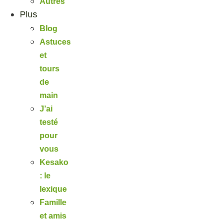
Autres
Plus
Blog
Astuces
et
tours
de
main
J’ai
testé
pour
vous
Kesako
: le
lexique
Famille
et amis