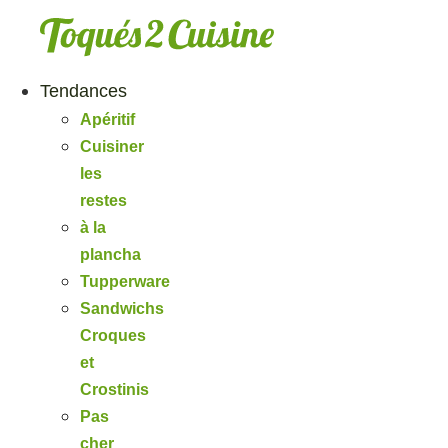
Aller
au
contenu
Tendances
Apéritif
Cuisiner
les
restes
à la
plancha
Tupperware
Sandwichs
Croques
et
Crostinis
Pas
cher