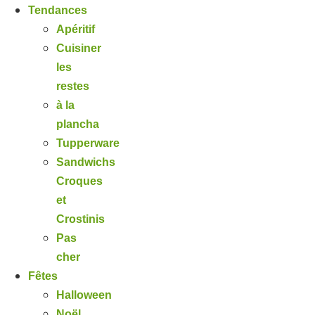
Tendances
Apéritif
Cuisiner
les
restes
à la
plancha
Tupperware
Sandwichs
Croques
et
Crostinis
Pas
cher
Fêtes
Halloween
Noël