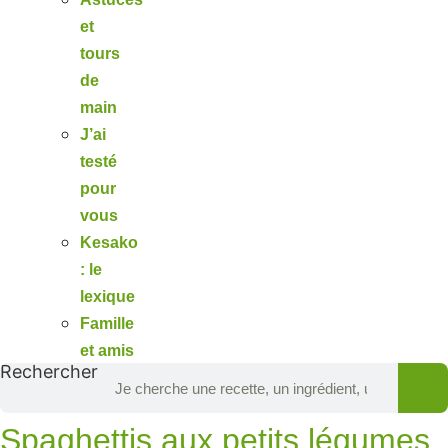
et
tours
de
main
J’ai
testé
pour
vous
Kesako
: le
lexique
Famille
et amis
Rechercher
Spaghettis aux petits légumes