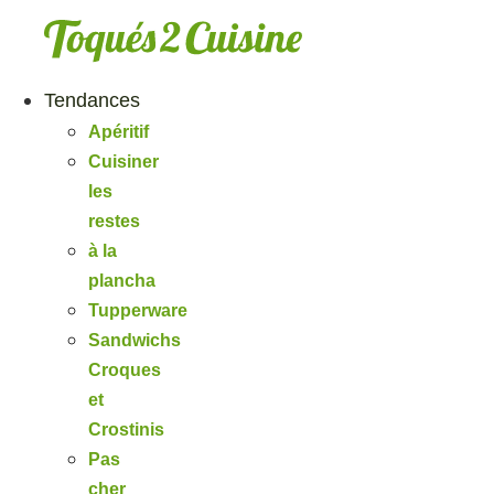
Aller
au
contenu
Tendances
Apéritif
Cuisiner
les
restes
à la
plancha
Tupperware
Sandwichs
Croques
et
Crostinis
Pas
cher