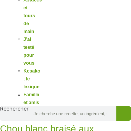
et
tours
de
main
J’ai
testé
pour
vous
Kesako
: le
lexique
Famille
et amis
Rechercher
Chou blanc braisé aux