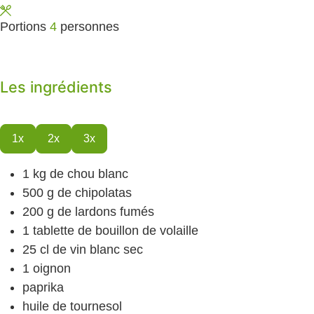
Portions
4
personnes
Les ingrédients
1x
2x
3x
1
kg
de chou blanc
500
g
de chipolatas
200
g
de lardons fumés
1
tablette
de bouillon de volaille
25
cl
de vin blanc
sec
1
oignon
paprika
huile de tournesol