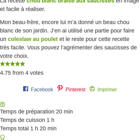
chou blanc braisé aux saucisses
La recette
en image
et facile à réaliser.
Mon beau-frère, encore lui m’a donné un beau chou
blanc de son jardin. J’en ai utilisé une partie pour faire
un
coleslaw au poulet
et le reste pour cette recette
très facile. Vous pouvez l’agrémenter des saucisses de
votre choix.
4.75
from
4
votes
Facebook
Pinterest
Imprimer
Temps de préparation
20
minutes
min
Temps de cuisson
1
heure
h
Temps total
1
heure
h
20
minutes
min