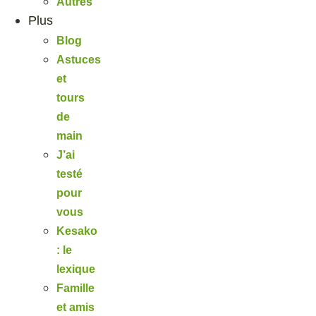
Autres
Plus
Blog
Astuces
et
tours
de
main
J’ai
testé
pour
vous
Kesako
: le
lexique
Famille
et amis