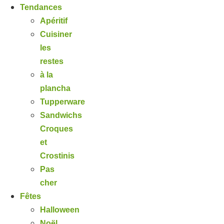
Tendances
Apéritif
Cuisiner
les
restes
à la
plancha
Tupperware
Sandwichs
Croques
et
Crostinis
Pas
cher
Fêtes
Halloween
Noël