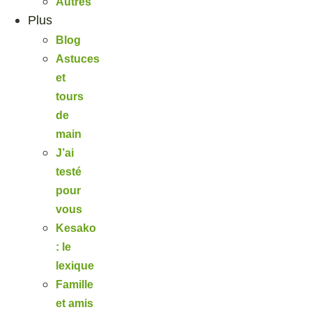
Autres
Plus
Blog
Astuces
et
tours
de
main
J’ai
testé
pour
vous
Kesako
: le
lexique
Famille
et amis