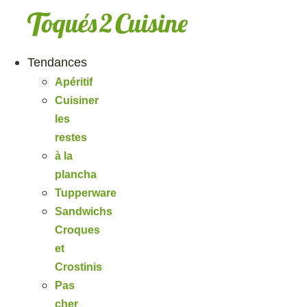
Aller
au
contenu
Tendances
Apéritif
Cuisiner
les
restes
à la
plancha
Tupperware
Sandwichs
Croques
et
Crostinis
Pas
cher