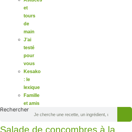
et
tours
de
main
J’ai
testé
pour
vous
Kesako
: le
lexique
Famille
et amis
Rechercher
Salade de concombres à la