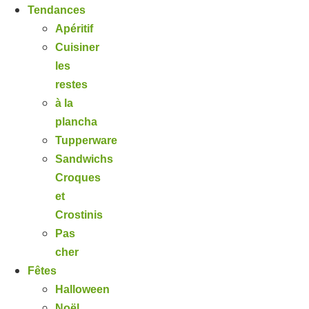
Tendances
Apéritif
Cuisiner
les
restes
à la
plancha
Tupperware
Sandwichs
Croques
et
Crostinis
Pas
cher
Fêtes
Halloween
Noël