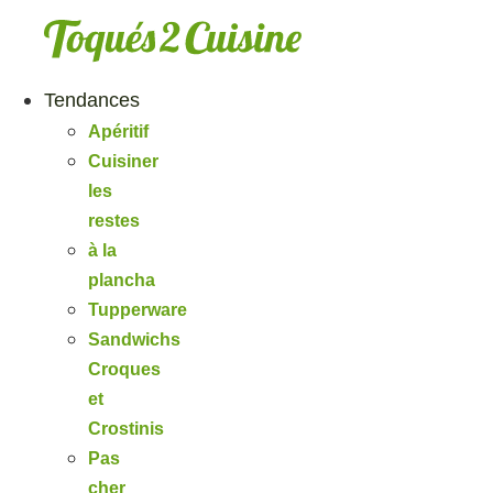
Aller
au
contenu
Tendances
Apéritif
Cuisiner
les
restes
à la
plancha
Tupperware
Sandwichs
Croques
et
Crostinis
Pas
cher