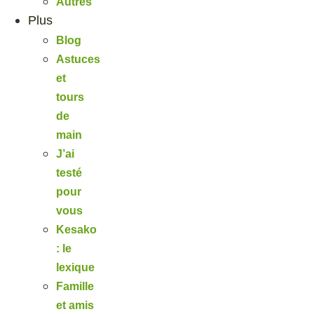
Autres
Plus
Blog
Astuces
et
tours
de
main
J’ai
testé
pour
vous
Kesako
: le
lexique
Famille
et amis