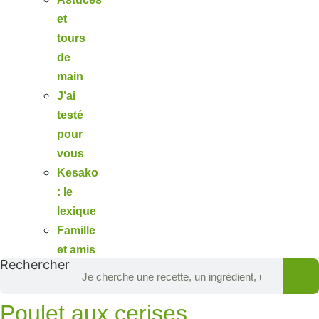
et
tours
de
main
J’ai
testé
pour
vous
Kesako
: le
lexique
Famille
et amis
Rechercher
Poulet aux cerises