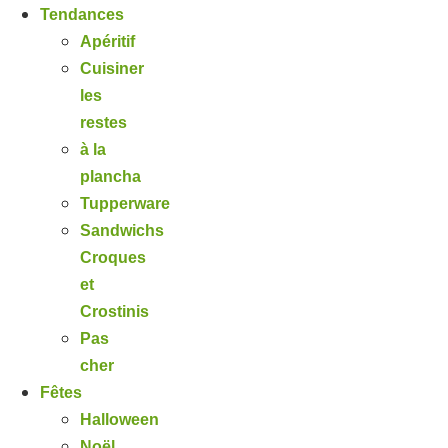
Tendances
Apéritif
Cuisiner
les
restes
à la
plancha
Tupperware
Sandwichs
Croques
et
Crostinis
Pas
cher
Fêtes
Halloween
Noël