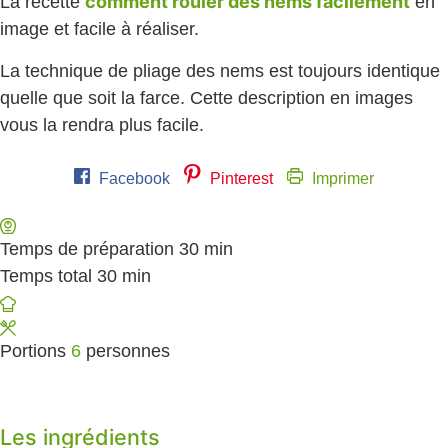
comment rouler des nems facilement
La recette
en
image et facile à réaliser.
La technique de pliage des nems est toujours identique
quelle que soit la farce. Cette description en images
vous la rendra plus facile.
Facebook
Pinterest
Imprimer
Temps de préparation
30
minutes
min
Temps total
30
minutes
min
Portions
6
personnes
Les ingrédients