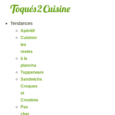
Aller
au
contenu
Tendances
Apéritif
Cuisiner
les
restes
à la
plancha
Tupperware
Sandwichs
Croques
et
Crostinis
Pas
cher