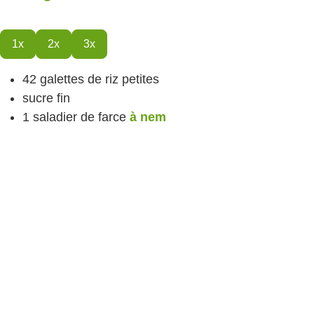
1x
2x
3x
42
galettes de riz
petites
sucre fin
1
saladier de farce
à nem