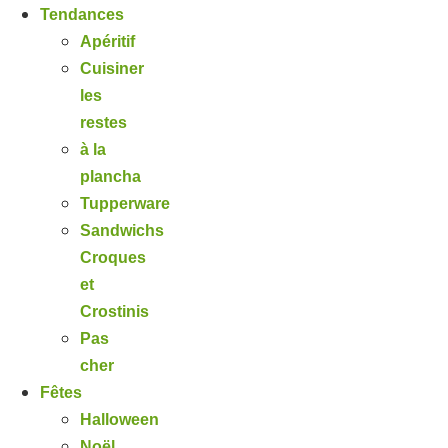
Tendances
Apéritif
Cuisiner
les
restes
à la
plancha
Tupperware
Sandwichs
Croques
et
Crostinis
Pas
cher
Fêtes
Halloween
Noël