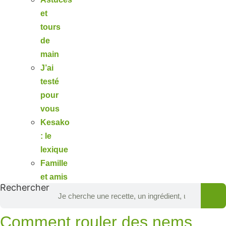
et
tours
de
main
J’ai
testé
pour
vous
Kesako
: le
lexique
Famille
et amis
Rechercher
Comment rouler des nems