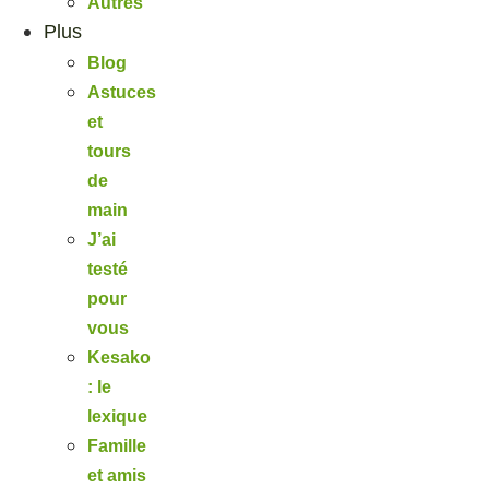
Autres
Plus
Blog
Astuces
et
tours
de
main
J’ai
testé
pour
vous
Kesako
: le
lexique
Famille
et amis