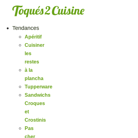
Aller
au
contenu
Tendances
Apéritif
Cuisiner
les
restes
à la
plancha
Tupperware
Sandwichs
Croques
et
Crostinis
Pas
cher