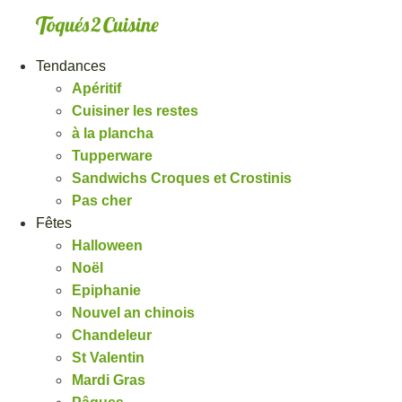
Aller
au
contenu
Tendances
Apéritif
Cuisiner les restes
à la plancha
Tupperware
Sandwichs Croques et Crostinis
Pas cher
Fêtes
Halloween
Noël
Epiphanie
Nouvel an chinois
Chandeleur
St Valentin
Mardi Gras