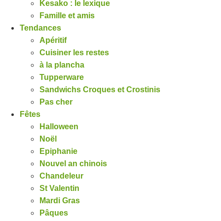
Kesako : le lexique
Famille et amis
Tendances
Apéritif
Cuisiner les restes
à la plancha
Tupperware
Sandwichs Croques et Crostinis
Pas cher
Fêtes
Halloween
Noël
Epiphanie
Nouvel an chinois
Chandeleur
St Valentin
Mardi Gras
Pâques