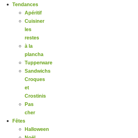
Tendances
Apéritif
Cuisiner
les
restes
à la
plancha
Tupperware
Sandwichs
Croques
et
Crostinis
Pas
cher
Fêtes
Halloween
Noël