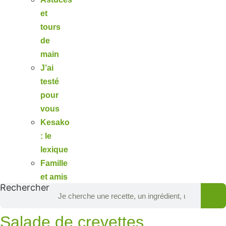
et
tours
de
main
J’ai
testé
pour
vous
Kesako
: le
lexique
Famille
et amis
Rechercher
Salade de crevettes