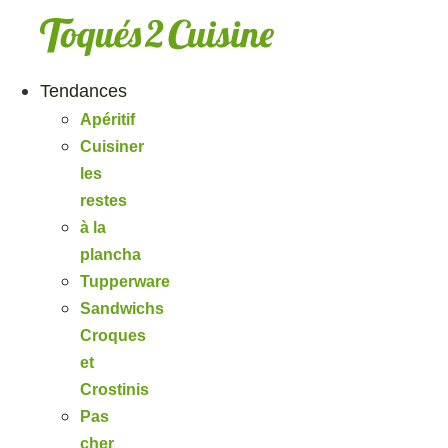
Aller
au
contenu
Tendances
Apéritif
Cuisiner
les
restes
à la
plancha
Tupperware
Sandwichs
Croques
et
Crostinis
Pas
cher