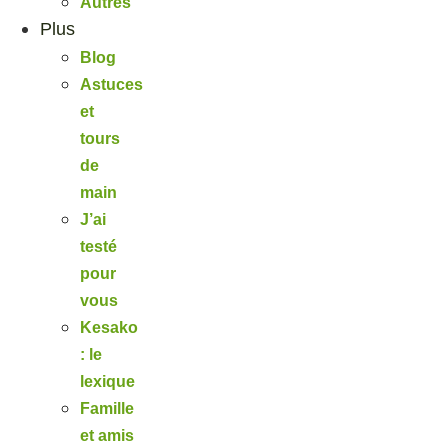
Autres
Plus
Blog
Astuces
et
tours
de
main
J’ai
testé
pour
vous
Kesako
: le
lexique
Famille
et amis