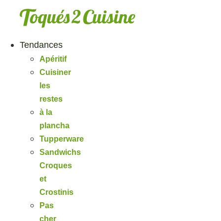
Aller
au
contenu
Tendances
Apéritif
Cuisiner
les
restes
à la
plancha
Tupperware
Sandwichs
Croques
et
Crostinis
Pas
cher