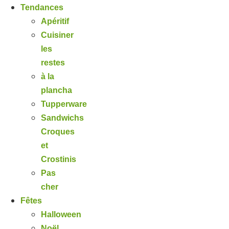
Tendances
Apéritif
Cuisiner
les
restes
à la
plancha
Tupperware
Sandwichs
Croques
et
Crostinis
Pas
cher
Fêtes
Halloween
Noël