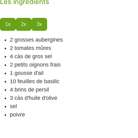
Les ingrédients
1x
2x
3x
2
grosses aubergines
2
tomates
mûres
4
càs
de gros sel
2
petits oignons frais
1
gousse d'ail
10
feuilles de basilic
4
brins de persil
3
càs
d'huile d'olive
sel
poivre