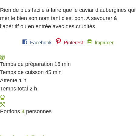
Rien de plus facile à faire que le caviar d’aubergines qui
mérite bien son nom tant c’est bon. A savourer à
l’apéritif ou en entrée avec des crudités.
Facebook
Pinterest
Imprimer
Temps de préparation
15
minutes
min
Temps de cuisson
45
minutes
min
Attente
1
heure
h
Temps total
2
heures
h
Portions
4
personnes