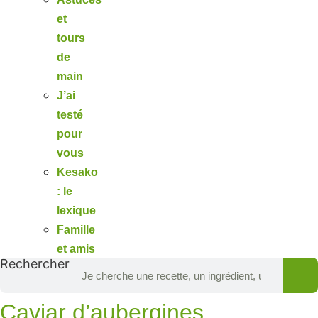
et
tours
de
main
J’ai
testé
pour
vous
Kesako
: le
lexique
Famille
et amis
Rechercher
Caviar d’aubergines