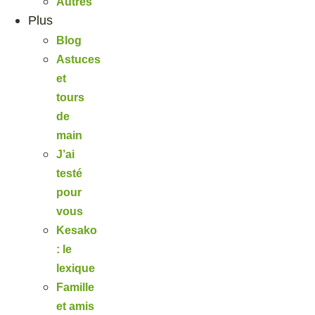
Autres
Plus
Blog
Astuces
et
tours
de
main
J’ai
testé
pour
vous
Kesako
: le
lexique
Famille
et amis