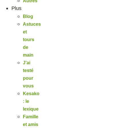
Autres
Plus
Blog
Astuces
et
tours
de
main
J’ai
testé
pour
vous
Kesako
: le
lexique
Famille
et amis