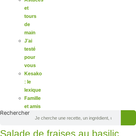
et
tours
de
main
J’ai
testé
pour
vous
Kesako
: le
lexique
Famille
et amis
Rechercher
Salade de fraises au basilic