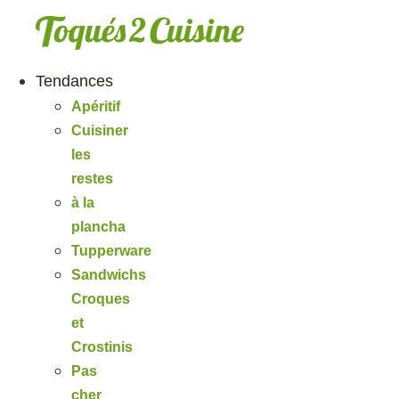
Aller
au
contenu
Tendances
Apéritif
Cuisiner
les
restes
à la
plancha
Tupperware
Sandwichs
Croques
et
Crostinis
Pas
cher