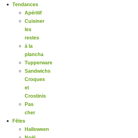
Tendances
Apéritif
Cuisiner
les
restes
à la
plancha
Tupperware
Sandwichs
Croques
et
Crostinis
Pas
cher
Fêtes
Halloween
Noël