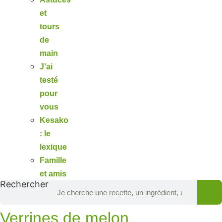
et
tours
de
main
J’ai
testé
pour
vous
Kesako
: le
lexique
Famille
et amis
Rechercher
Verrines de melon