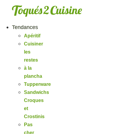
Aller
au
contenu
Tendances
Apéritif
Cuisiner
les
restes
à la
plancha
Tupperware
Sandwichs
Croques
et
Crostinis
Pas
cher