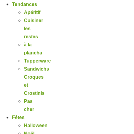
Tendances
Apéritif
Cuisiner
les
restes
à la
plancha
Tupperware
Sandwichs
Croques
et
Crostinis
Pas
cher
Fêtes
Halloween
Noël