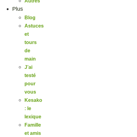
Autres
Plus
Blog
Astuces
et
tours
de
main
J’ai
testé
pour
vous
Kesako
: le
lexique
Famille
et amis