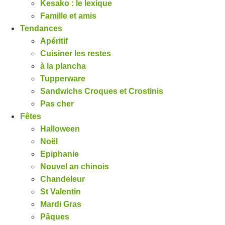
Kesako : le lexique
Famille et amis
Tendances
Apéritif
Cuisiner les restes
à la plancha
Tupperware
Sandwichs Croques et Crostinis
Pas cher
Fêtes
Halloween
Noël
Epiphanie
Nouvel an chinois
Chandeleur
St Valentin
Mardi Gras
Pâques