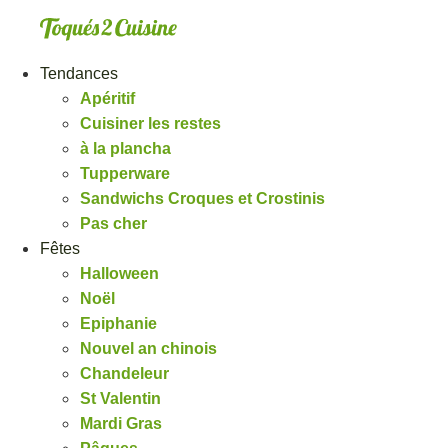
Aller
au
contenu
Tendances
Apéritif
Cuisiner les restes
à la plancha
Tupperware
Sandwichs Croques et Crostinis
Pas cher
Fêtes
Halloween
Noël
Epiphanie
Nouvel an chinois
Chandeleur
St Valentin
Mardi Gras