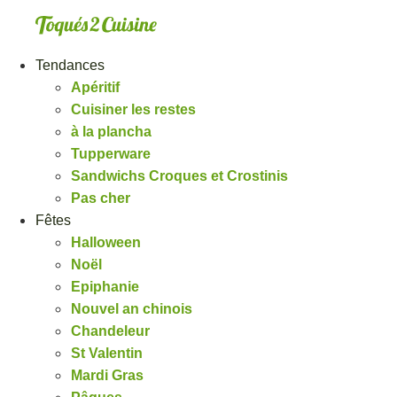
Aller
au
contenu
Tendances
Apéritif
Cuisiner les restes
à la plancha
Tupperware
Sandwichs Croques et Crostinis
Pas cher
Fêtes
Halloween
Noël
Epiphanie
Nouvel an chinois
Chandeleur
St Valentin
Mardi Gras