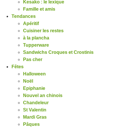
Kesako : le lexique
Famille et amis
Tendances
Apéritif
Cuisiner les restes
à la plancha
Tupperware
Sandwichs Croques et Crostinis
Pas cher
Fêtes
Halloween
Noël
Epiphanie
Nouvel an chinois
Chandeleur
St Valentin
Mardi Gras
Pâques