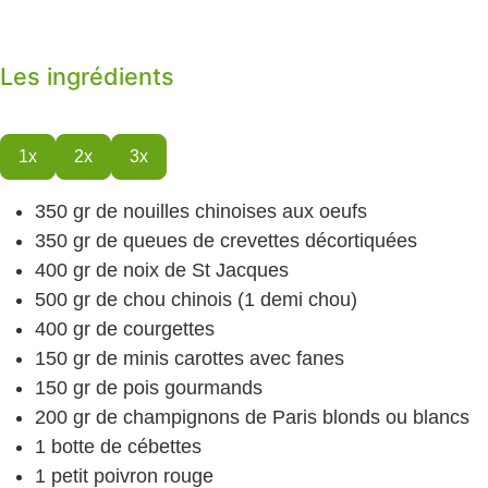
Les ingrédients
1x
2x
3x
350
gr
de nouilles chinoises
aux oeufs
350
gr
de queues de crevettes
décortiquées
400
gr
de noix de St Jacques
500
gr
de chou chinois
(1 demi chou)
400
gr
de courgettes
150
gr
de minis carottes
avec fanes
150
gr
de pois gourmands
200
gr
de champignons de Paris
blonds ou blancs
1
botte de cébettes
1
petit poivron
rouge