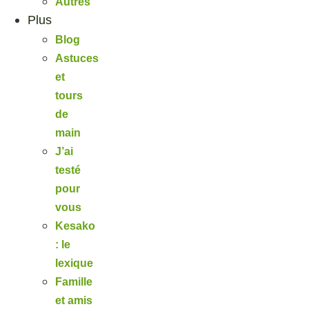
Autres
Plus
Blog
Astuces
et
tours
de
main
J’ai
testé
pour
vous
Kesako
: le
lexique
Famille
et amis