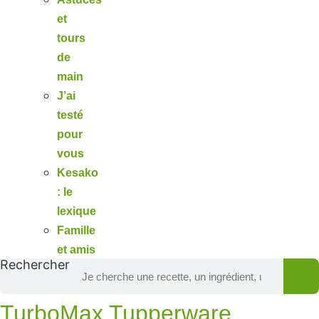
et
tours
de
main
J’ai
testé
pour
vous
Kesako
: le
lexique
Famille
et amis
Rechercher
TurboMax Tupperware