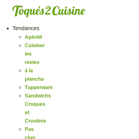
Aller
au
contenu
Tendances
Apéritif
Cuisiner
les
restes
à la
plancha
Tupperware
Sandwichs
Croques
et
Crostinis
Pas
cher