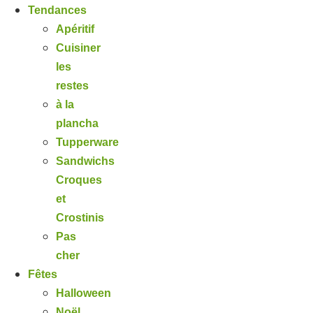
Tendances
Apéritif
Cuisiner
les
restes
à la
plancha
Tupperware
Sandwichs
Croques
et
Crostinis
Pas
cher
Fêtes
Halloween
Noël