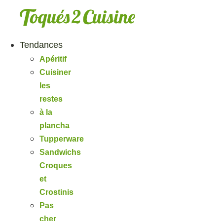
Aller
au
contenu
Tendances
Apéritif
Cuisiner
les
restes
à la
plancha
Tupperware
Sandwichs
Croques
et
Crostinis
Pas
cher