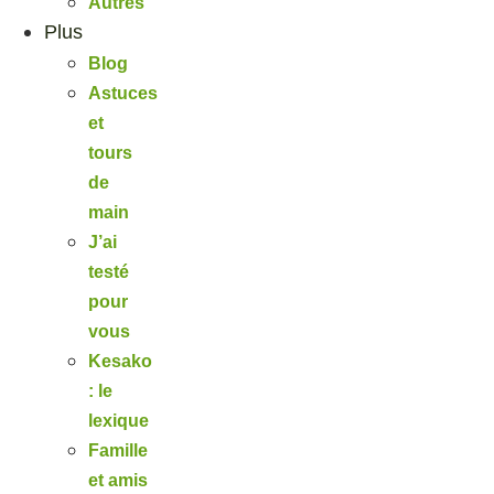
Autres
Plus
Blog
Astuces
et
tours
de
main
J’ai
testé
pour
vous
Kesako
: le
lexique
Famille
et amis