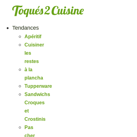
Aller
au
contenu
Tendances
Apéritif
Cuisiner
les
restes
à la
plancha
Tupperware
Sandwichs
Croques
et
Crostinis
Pas
cher