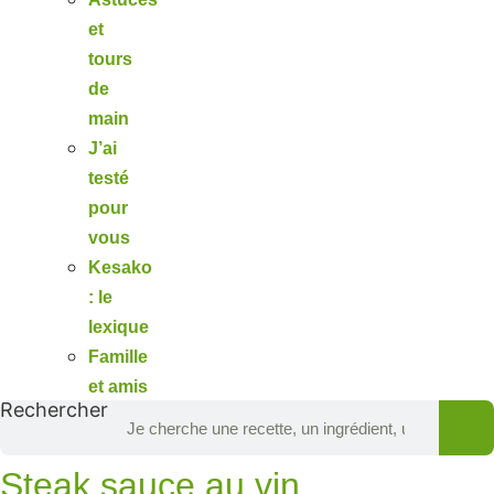
et
tours
de
main
J’ai
testé
pour
vous
Kesako
: le
lexique
Famille
et amis
Rechercher
Steak sauce au vin