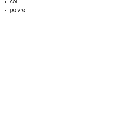
sel
poivre