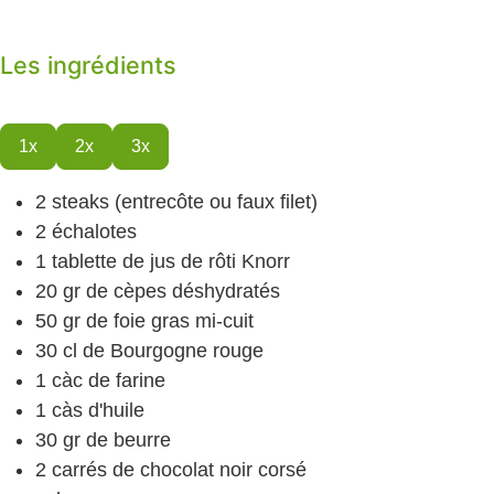
Les ingrédients
1x
2x
3x
2
steaks
(entrecôte ou faux filet)
2
échalotes
1
tablette de jus de rôti
Knorr
20
gr
de cèpes déshydratés
50
gr
de foie gras mi-cuit
30
cl
de Bourgogne rouge
1
càc
de farine
1
càs
d'huile
30
gr
de beurre
2
carrés de chocolat noir
corsé