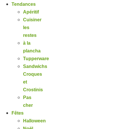
Tendances
Apéritif
Cuisiner
les
restes
à la
plancha
Tupperware
Sandwichs
Croques
et
Crostinis
Pas
cher
Fêtes
Halloween
Noël