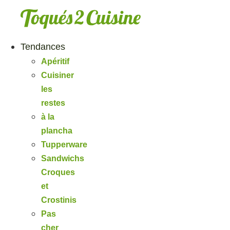
Aller
au
contenu
Tendances
Apéritif
Cuisiner
les
restes
à la
plancha
Tupperware
Sandwichs
Croques
et
Crostinis
Pas
cher