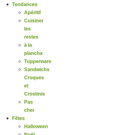
Tendances
Apéritif
Cuisiner
les
restes
à la
plancha
Tupperware
Sandwichs
Croques
et
Crostinis
Pas
cher
Fêtes
Halloween
Noël