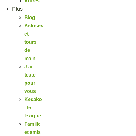
Autres
Plus
Blog
Astuces
et
tours
de
main
J’ai
testé
pour
vous
Kesako
: le
lexique
Famille
et amis