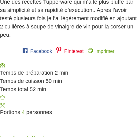
Une des recettes Tupperware qui m’a le plus bluffé par
sa simplicité et sa rapidité d’exécution.. Après l’avoir
testé plusieurs fois je l’ai légèrement modifié en ajoutant
2 cuillères à soupe de vinaigre de vin pour la corser un
peu.
Facebook
Pinterest
Imprimer
Temps de préparation
2
minutes
min
Temps de cuisson
50
minutes
min
Temps total
52
minutes
min
Portions
4
personnes