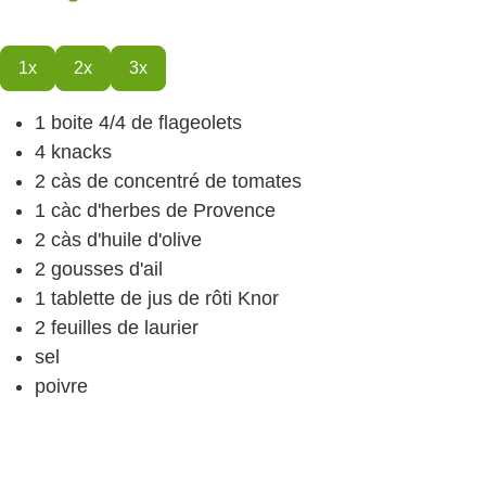
1x
2x
3x
1
boite 4/4 de flageolets
4
knacks
2
càs
de concentré de tomates
1
càc
d'herbes de Provence
2
càs
d'huile d'olive
2
gousses d'ail
1
tablette de jus de rôti
Knor
2
feuilles de laurier
sel
poivre