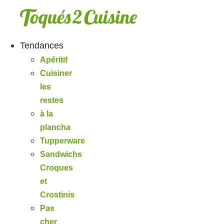
Aller
au
contenu
Tendances
Apéritif
Cuisiner
les
restes
à la
plancha
Tupperware
Sandwichs
Croques
et
Crostinis
Pas
cher