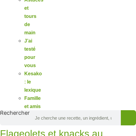
et
tours
de
main
J’ai
testé
pour
vous
Kesako
: le
lexique
Famille
et amis
Rechercher
Flageolets et knacks au