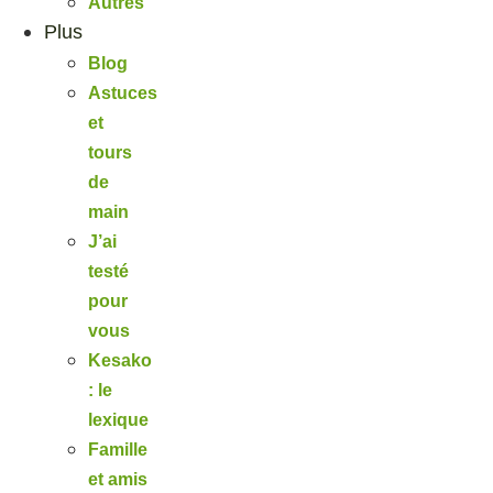
Autres
Plus
Blog
Astuces
et
tours
de
main
J’ai
testé
pour
vous
Kesako
: le
lexique
Famille
et amis