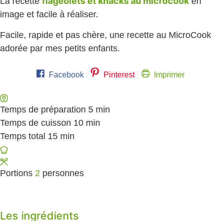
flageolets et knacks au microcook
La recette
en
image et facile à réaliser.
Facile, rapide et pas chère, une recette au MicroCook
adorée par mes petits enfants.
Facebook
Pinterest
Imprimer
Temps de préparation
5
minutes
min
Temps de cuisson
10
minutes
min
Temps total
15
minutes
min
Portions
2
personnes
Les ingrédients