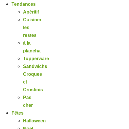
Tendances
Apéritif
Cuisiner
les
restes
à la
plancha
Tupperware
Sandwichs
Croques
et
Crostinis
Pas
cher
Fêtes
Halloween
Noël